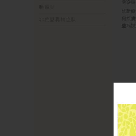
會從腸
胰臟炎
診斷原
何疾病
非典型異物症狀
些病媒