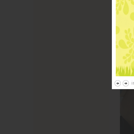
治療
罹患次
而罹患
的藥劑
類固醇
整體使
病患的
i