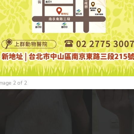
發性免疫性血小板減少症的動物，治療必須包含停止服用可能會造成
原發性免疫性血小板減少症的動物，主要的治療則是要給予免疫抑制
。若類固醇在1-2週內效果不佳或產生嚴重的副作用，則會視情況更
的劑量減量，大概一週要調降劑量一次並同時檢驗血小板的數量，以
用類固醇的時間有可能長達數個月。有些罹患免疫性血小板減少症的
出血已經威脅到生命，例如肺部的出血，可能需要輸血小板來控制出
mage 2 of 2