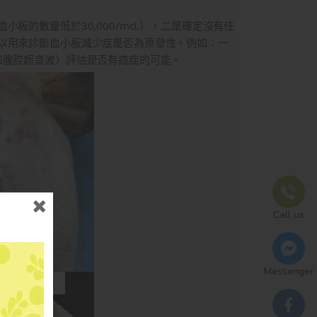
板的數量低於30,000/mcL），二是確定沒有任
以用來診斷血小板減少症是否為原發性。例如：一
和腹腔超音波）評估是否有癌症的可能。
Call us
Messenger