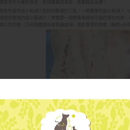
胃道流失大量的血液，造成嚴重的貧血，需要輸血治療。
發性免疫性血小板減少症的診斷基於二點：一是嚴重的血小板減少（血小
造成次發性的血小板減少，故需要一些檢查來排除可能的潛在疾病，
媒介性疾病（艾利希體感染或焦蟲感染）或影像學的檢查（胸腔x光