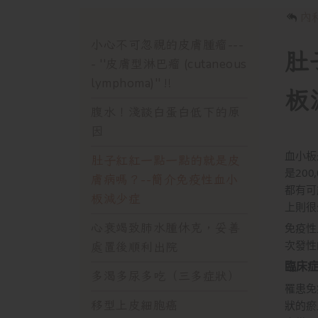
內
小心不可忽視的皮膚腫瘤---
肚
- ''皮膚型淋巴瘤 (cutaneous
lymphoma)''‼️
板
腹水！淺談白蛋白低下的原
因
血小板
肚子紅紅一點一點的就是皮
是20
膚病嗎？--簡介免疫性血小
都有可
板減少症
上則很
心衰竭致肺水腫休克，妥善
免疫性
次發性
處置後順利出院
臨床
多渴多尿多吃（三多症狀）
罹患免
移型上皮細胞癌
狀的瘀