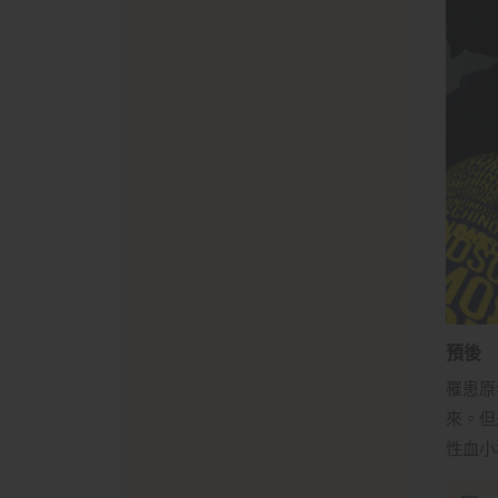
預後
罹患原
來。但
性血小