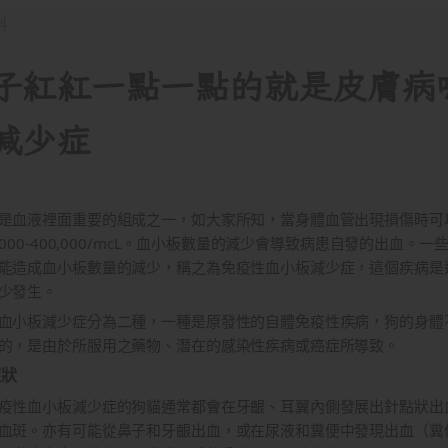
科
子紅紅一點一點的就是皮膚病嗎
減少症
是血液裡面重要的組成之一，如大家所知，當身體血管出現損傷時可
0,000-400,000/mcL。血小板數量的減少會導致病患自發的出
能造成血小板數量的減少，稱之為免疫性血小板減少症，這個疾病是
少發生。
血小板減少症分為二種，一種是原發性的自體免疫性疾病，狗的身體
的，是由於所服用之藥物、潛在的感染性疾病或癌症所導致。
症狀
疫性血小板減少症的狗貓通常都會在牙齦、耳翼內側發展出針點狀出
血斑。亦有可能從鼻子和牙齦出血，或在尿液和糞便中發現出血（糞