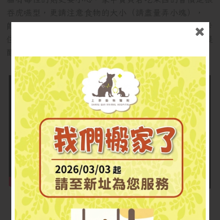
吞虎嚥型，更請注意食物的大小（請盡量弄小塊），
即使是能消化的食物，也可能因寶貝們的一口吞，而卡
住食道（臨床上常見：切塊蘋果、水梨、牛奶骨），提
醒大家千萬注意了！