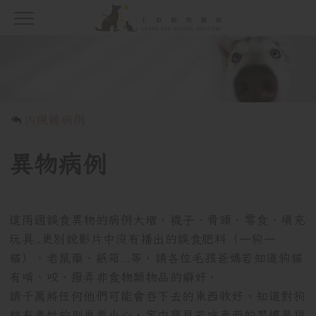
內視鏡病例
異物病例
這兩週誤食異物的病例大增，襪子、骨頭、零食、填充
玩具...更別說影片中沒有播出的誤食肥料（一狗一
貓）、老鼠藥、紙箱....等，請各位毛孩爸媽若知道狗貓
有啃、咬、撥弄非食物類物品的癖好，
請千萬將任何他們可能會吞下去的東西收好、知道對狗
貓有毒性的則更要小心，家中寶貝若吃東西的習慣是狼