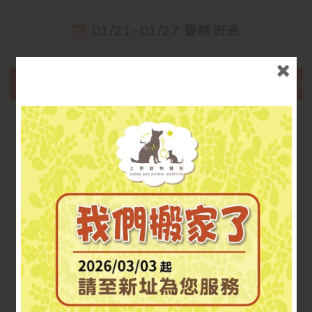
01/21~01/27 醫師班表
時間
星
早班
09:00~12:00
12:00~13:00
午班
13:00~17:00
洪文男醫師固定14:00值班(或約診)