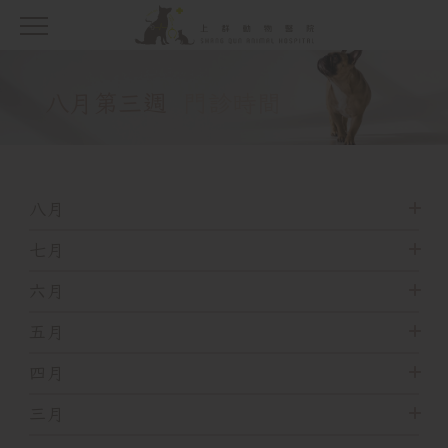
八月
第三週
門診時間
八月
七月
六月
五月
四月
三月