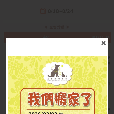
8/18~8/24
時間
星期日 08/
廖晟旭
早班 09:00~11:30
施力瑀
11:30~13:30
午餐時間
廖晟旭
午班 13:30~16:30
洪文男醫師固定14:00值班(或約診)