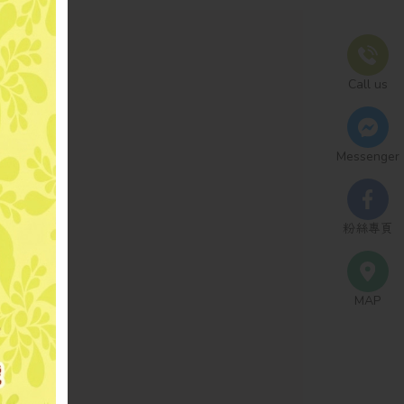
Call us
Messenger
粉絲專頁
MAP